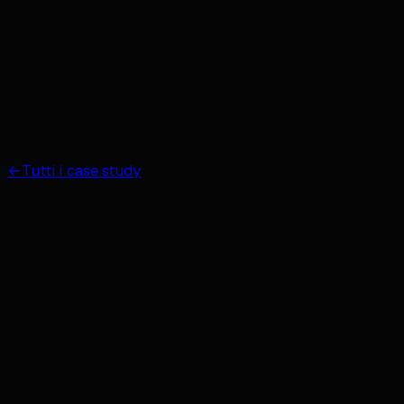
AI
Performance
Sviluppo & Tech
Design
←
Tutti i case study
Strategy